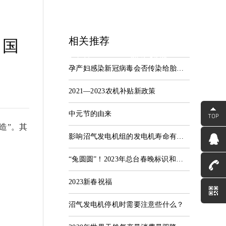
相关推荐
中国
中心
服务支持
联系我们
孕产妇感染新冠病毒会否传染给胎儿？几乎不会
资讯
服务中心
联系河海
2021—2023农机补贴新政策
中元节的由来
造”。其
影响沼气发电机组的发电机寿命有哪些因素？
“兔圆圆”！2023年总台春晚标识和吉祥物官宣
2023新春祝福
沼气发电机停机时需要注意些什么？