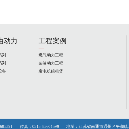
油动力
工程案例
系列
燃气动力工程
系列
柴油动力工程
设备
发电机组租赁
35/85605391 传真：0513-85601599 地址：江苏省南通市通州区平