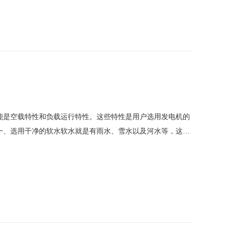
能是空载特性和负载运行特性。这些特性是用户选用发电机的
一、选用干净的软水软水就是有雨水、雪水以及河水等，这些
中矿物资含量高，矿物资受热后易堆积正在水箱壁