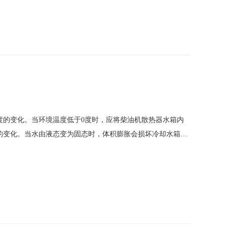
度的变化。当环境温度低于0度时，应将柴油机散热器水箱内
的变化。当水由液态变为固态时，体积膨胀会损坏冷却水箱的
的办公环境较弱，此时必须经常更换空气滤芯。因为温度