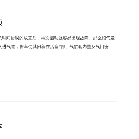
项
长时间错误的放置后，再次启动就容易出现故障。那么沼气发
加入进气道，摇车使其附着在活塞*部、气缸套内壁及气门密封
确定沼气发动机要长时间不用的时
本