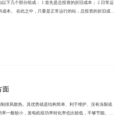
下几个部分组成： 1.首先是总投资的折旧成本； 2.日常运
燃料成本。 在此之中，只要是正常运行的站，总投资的折旧成
化因素较少。但是燃料成本就
方面
强制排风散热。其优势就是结构简单、利于维护、没有冻裂或
功率一般较小，发电机组功率转化率也比较低，不够节能。风
也较大，需要做机房降噪处理。风冷方式更多应