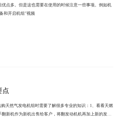
组优点多。但是这也需要在使用的时候注意一些事项。例如机
备和开启机组”视频
要点
选购天然气发电机组时需要了解很多专业的知识：1、看看天燃
手翻新机作为新机出售给客户，将翻发动机机再加上新的发电
机。2、配置为小功率发动机和发电机的功