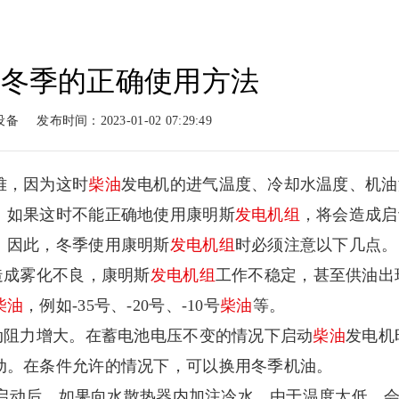
在冬季的正确使用方法
动力
柴油动力
工程案例
新闻
设备
发布时间：2023-01-02 07:29:49
系列
柴油系列
案例展示
新闻
难，因为这时
柴油
发电机的进气温度、冷却水温度、机油
。如果这时不能正确地使用康明斯
发电机组
，将会造成启
。因此，冬季使用康明斯
发电机组
时必须注意以下几点。
造成雾化不良，康明斯
发电机组
工作不稳定，甚至供油出
柴油
，例如-35号、-20号、-10号
柴油
等。
动阻力增大。在蓄电池电压不变的情况下启动
柴油
发电机
动。在条件允许的情况下，可以换用冬季机油。
机组启动后，如果向水散热器内加注冷水，由于温度太低，