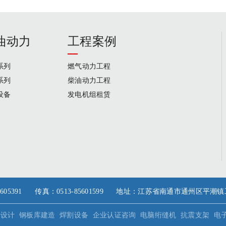
油动力
工程案例
系列
燃气动力工程
系列
柴油动力工程
设备
发电机组租赁
35/85605391 传真：0513-85601599 地址：江苏省南通市通州区平
册设计
钢板库建造
焊割设备
企业认证咨询
电脑绗缝机
抗震支架
电