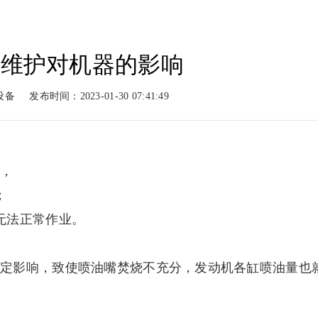
不维护对机器的影响
动力
柴油动力
工程案例
新闻
设备
发布时间：2023-01-30 07:41:49
系列
柴油系列
案例展示
新闻
，
；
无法正常作业。
定影响，致使喷油嘴焚烧不充分，发动机各缸喷油量也