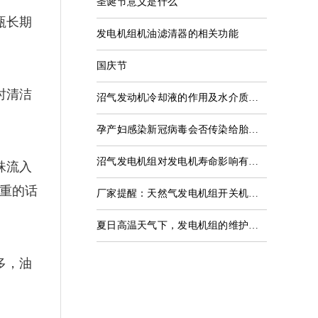
圣诞节意义是什么
瓶长期
发电机组机油滤清器的相关功能
国庆节
时清洁
沼气发动机冷却液的作用及水介质能否能替代发动机冷却液
孕产妇感染新冠病毒会否传染给胎儿？几乎不会
沼气发电机组对发电机寿命影响有哪些因素？
珠流入
重的话
厂家提醒：天然气发电机组开关机步骤
夏日高温天气下，发电机组的维护保养应该这样做
多，油