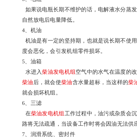
如果说电瓶长期不维护的话，电解液水分蒸发
自然放电后电量降低。
4、机油
机油是有一定的坚持期，也就是说长期不使用
度会恶化，会引发机组零件损坏。
5、油箱
水进入
柴油
发电机组
空气中的水气在温度的
柴油
后，就会使
柴油
含水量超标，当这样的
柴
就会损坏机组。
6、三滤
在
柴油
发电机组
工作过程中，油污或杂质会
路将无法疏通，当设备工作时将会因油无法供
7、润滑系统、密封件